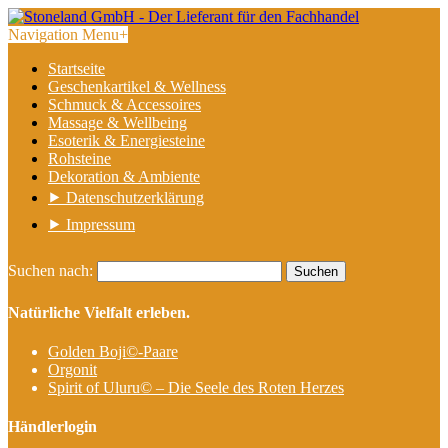
Navigation Menu
+
Startseite
Geschenkartikel & Wellness
Schmuck & Accessoires
Massage & Wellbeing
Esoterik & Energiesteine
Rohsteine
Dekoration & Ambiente
⯈ Datenschutzerklärung
⯈ Impressum
Suchen nach:
Natürliche Vielfalt erleben.
Golden Boji©-Paare
Orgonit
Spirit of Uluru© – Die Seele des Roten Herzes
Händlerlogin