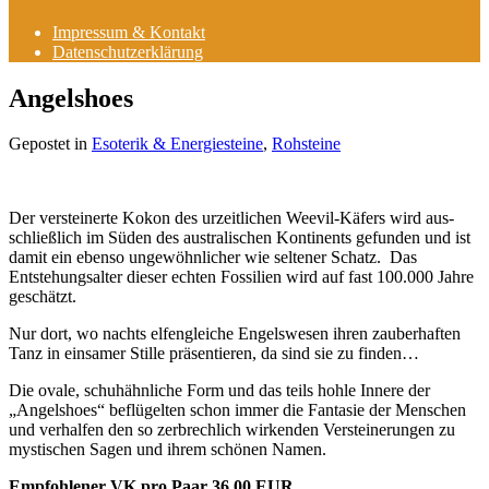
Impressum & Kontakt
Datenschutzerklärung
Angelshoes
Gepostet in
Esoterik & Energiesteine
,
Rohsteine
Der versteinerte Kokon des urzeitlichen Weevil-Käfers wird aus-
schließlich im Süden des australischen Kontinents gefunden und ist
damit ein ebenso ungewöhnlicher wie seltener Schatz. Das
Entstehungsalter dieser echten Fossilien wird auf fast 100.000 Jahre
geschätzt.
Nur dort, wo nachts elfengleiche Engelswesen ihren zauberhaften
Tanz in einsamer Stille präsentieren, da sind sie zu finden…
Die ovale, schuhähnliche Form und das teils hohle Innere der
„Angelshoes“ beflügelten schon immer die Fantasie der Menschen
und verhalfen den so zerbrechlich wirkenden Versteinerungen zu
mystischen Sagen und ihrem schönen Namen.
Empfohlener VK pro Paar 36,00 EUR