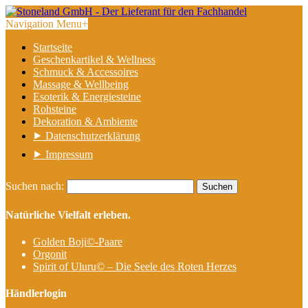
Navigation Menu
+
Startseite
Geschenkartikel & Wellness
Schmuck & Accessoires
Massage & Wellbeing
Esoterik & Energiesteine
Rohsteine
Dekoration & Ambiente
⯈ Datenschutzerklärung
⯈ Impressum
Suchen nach:
Natürliche Vielfalt erleben.
Golden Boji©-Paare
Orgonit
Spirit of Uluru© – Die Seele des Roten Herzes
Händlerlogin