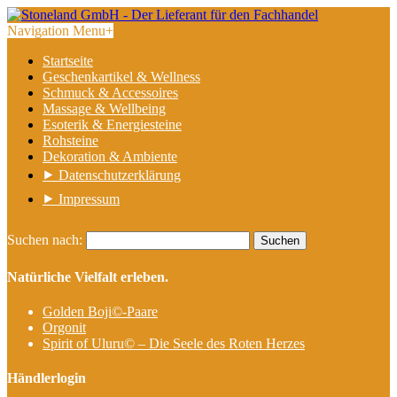
Navigation Menu
+
Startseite
Geschenkartikel & Wellness
Schmuck & Accessoires
Massage & Wellbeing
Esoterik & Energiesteine
Rohsteine
Dekoration & Ambiente
⯈ Datenschutzerklärung
⯈ Impressum
Suchen nach:
Natürliche Vielfalt erleben.
Golden Boji©-Paare
Orgonit
Spirit of Uluru© – Die Seele des Roten Herzes
Händlerlogin