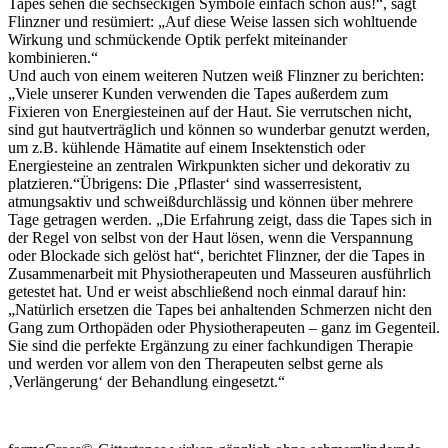
Tapes sehen die sechseckigen Symbole einfach schön aus!“, sagt
Flinzner und resümiert: „Auf diese Weise lassen sich wohltuende
Wirkung und schmückende Optik perfekt miteinander
kombinieren.“
Und auch von einem weiteren Nutzen weiß Flinzner zu berichten:
„Viele unserer Kunden verwenden die Tapes außerdem zum
Fixieren von Energiesteinen auf der Haut. Sie verrutschen nicht,
sind gut hautverträglich und können so wunderbar genutzt werden,
um z.B. kühlende Hämatite auf einem Insektenstich oder
Energiesteine an zentralen Wirkpunkten sicher und dekorativ zu
platzieren.“Übrigens: Die ‚Pflaster‘ sind wasserresistent,
atmungsaktiv und schweißdurchlässig und können über mehrere
Tage getragen werden. „Die Erfahrung zeigt, dass die Tapes sich in
der Regel von selbst von der Haut lösen, wenn die Verspannung
oder Blockade sich gelöst hat“, berichtet Flinzner, der die Tapes in
Zusammenarbeit mit Physiotherapeuten und Masseuren ausführlich
getestet hat. Und er weist abschließend noch einmal darauf hin:
„Natürlich ersetzen die Tapes bei anhaltenden Schmerzen nicht den
Gang zum Orthopäden oder Physiotherapeuten – ganz im Gegenteil.
Sie sind die perfekte Ergänzung zu einer fachkundigen Therapie
und werden vor allem von den Therapeuten selbst gerne als
‚Verlängerung‘ der Behandlung eingesetzt.“