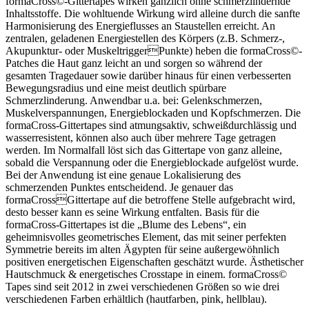
formaCross©-Gittertapes wirken gänzlich ohne schmerzlindernde
Inhaltsstoffe. Die wohltuende Wirkung wird alleine durch die sanfte
Harmonisierung des Energieflusses an Staustellen erreicht. An
zentralen, geladenen Energiestellen des Körpers (z.B. Schmerz-,
Akupunktur- oder MuskeltriggerPunkte) heben die formaCross©-
Patches die Haut ganz leicht an und sorgen so während der
gesamten Tragedauer sowie darüber hinaus für einen verbesserten
Bewegungsradius und eine meist deutlich spürbare
Schmerzlinderung. Anwendbar u.a. bei: Gelenkschmerzen,
Muskelverspannungen, Energieblockaden und Kopfschmerzen. Die
formaCross-Gittertapes sind atmungsaktiv, schweißdurchlässig und
wasserresistent, können also auch über mehrere Tage getragen
werden. Im Normalfall löst sich das Gittertape von ganz alleine,
sobald die Verspannung oder die Energieblockade aufgelöst wurde.
Bei der Anwendung ist eine genaue Lokalisierung des
schmerzenden Punktes entscheidend. Je genauer das
formaCrossGittertape auf die betroffene Stelle aufgebracht wird,
desto besser kann es seine Wirkung entfalten. Basis für die
formaCross-Gittertapes ist die „Blume des Lebens“, ein
geheimnisvolles geometrisches Element, das mit seiner perfekten
Symmetrie bereits im alten Ägypten für seine außergewöhnlich
positiven energetischen Eigenschaften geschätzt wurde. Ästhetischer
Hautschmuck & energetisches Crosstape in einem. formaCross©
Tapes sind seit 2012 in zwei verschiedenen Größen so wie drei
verschiedenen Farben erhältlich (hautfarben, pink, hellblau).