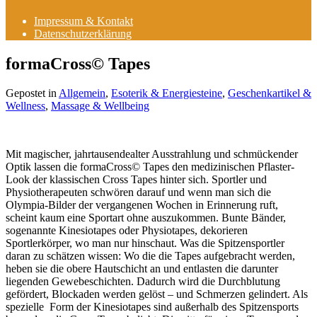
Impressum & Kontakt
Datenschutzerklärung
formaCross© Tapes
Gepostet in
Allgemein
,
Esoterik & Energiesteine
,
Geschenkartikel &
Wellness
,
Massage & Wellbeing
Mit magischer, jahrtausendealter Ausstrahlung und schmückender
Optik lassen die formaCross© Tapes den medizinischen Pflaster-
Look der klassischen Cross Tapes hinter sich. Sportler und
Physiotherapeuten schwören darauf und wenn man sich die
Olympia-Bilder der vergangenen Wochen in Erinnerung ruft,
scheint kaum eine Sportart ohne auszukommen. Bunte Bänder,
sogenannte Kinesiotapes oder Physiotapes, dekorieren
Sportlerkörper, wo man nur hinschaut. Was die Spitzensportler
daran zu schätzen wissen: Wo die die Tapes aufgebracht werden,
heben sie die obere Hautschicht an und entlasten die darunter
liegenden Gewebeschichten. Dadurch wird die Durchblutung
gefördert, Blockaden werden gelöst – und Schmerzen gelindert. Als
spezielle Form der Kinesiotapes sind außerhalb des Spitzensports