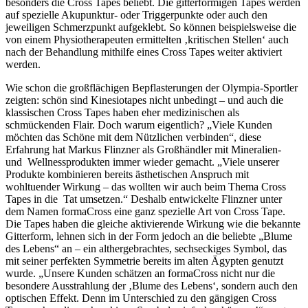
besonders die Cross Tapes beliebt. Die gitterförmigen Tapes werden
auf spezielle Akupunktur- oder Triggerpunkte oder auch den
jeweiligen Schmerzpunkt aufgeklebt. So können beispielsweise die
von einem Physiotherapeuten ermittelten ‚kritischen Stellen‘ auch
nach der Behandlung mithilfe eines Cross Tapes weiter aktiviert
werden.
Wie schon die großflächigen Bepflasterungen der Olympia-Sportler
zeigten: schön sind Kinesiotapes nicht unbedingt – und auch die
klassischen Cross Tapes haben eher medizinischen als
schmückenden Flair. Doch warum eigentlich? „Viele Kunden
möchten das Schöne mit dem Nützlichen verbinden“, diese
Erfahrung hat Markus Flinzner als Großhändler mit Mineralien-
und Wellnessprodukten immer wieder gemacht. „Viele unserer
Produkte kombinieren bereits ästhetischen Anspruch mit
wohltuender Wirkung – das wollten wir auch beim Thema Cross
Tapes in die Tat umsetzen.“ Deshalb entwickelte Flinzner unter
dem Namen formaCross eine ganz spezielle Art von Cross Tape.
Die Tapes haben die gleiche aktivierende Wirkung wie die bekannte
Gitterform, lehnen sich in der Form jedoch an die beliebte „Blume
des Lebens“ an – ein althergebrachtes, sechseckiges Symbol, das
mit seiner perfekten Symmetrie bereits im alten Ägypten genutzt
wurde. „Unsere Kunden schätzen an formaCross nicht nur die
besondere Ausstrahlung der ‚Blume des Lebens‘, sondern auch den
optischen Effekt. Denn im Unterschied zu den gängigen Cross