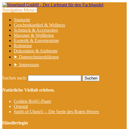
Navigation Menu
+
Startseite
Geschenkartikel & Wellness
Schmuck & Accessoires
Massage & Wellbeing
Esoterik & Energiesteine
Rohsteine
Dekoration & Ambiente
⯈ Datenschutzerklärung
⯈ Impressum
Suchen nach:
Natürliche Vielfalt erleben.
Golden Boji©-Paare
Orgonit
Spirit of Uluru© – Die Seele des Roten Herzes
Händlerlogin