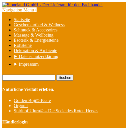
Navigation Menu
+
Startseite
Geschenkartikel & Wellness
Schmuck & Accessoires
Massage & Wellbeing
Esoterik & Energiesteine
Rohsteine
Dekoration & Ambiente
⯈ Datenschutzerklärung
⯈ Impressum
Suchen
nach:
Natürliche Vielfalt erleben.
Golden Boji©-Paare
Orgonit
Spirit of Uluru© – Die Seele des Roten Herzes
Händlerlogin